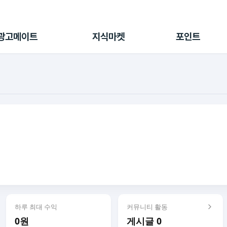
전체 캠페인
지식마켓
포인트샵
나의 캠페인
지식리포트
포인트 충전소
광고메이트
지식마켓
포인트
광고리포트
출석 룰렛
출금 신청
후원
이용내역
하루 최대 수익
커뮤니티 활동
0원
게시글 0