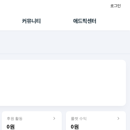
로그인
게시판
FAQ/문의
팸
이용정책
커뮤니티
애드픽센터
랭킹
멤버십 센터
퀘스트
광고툴/API
초대보너스
마이도메인
수익 Live
가이드북
후원 활동
룰렛 수익
0원
0원