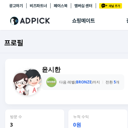
광고하기
비즈파트너
페이스북
멤버십 센터
추천상품
제휴몰
쇼핑메이트
쇼핑 에이전트
BETA
쇼핑리포트
프로필
링크관리
마이숍
윤시한
다음 레벨(
BRONZE
)까지
전환
5
개
방문 수
누적 수익
3
0원