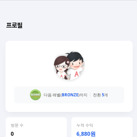
프로필
다음 레벨(
BRONZE
)까지
전환
5
개
방문 수
누적 수익
0
6,880원