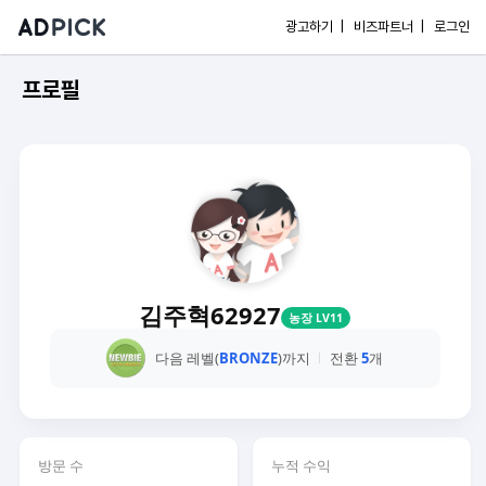
광고하기 |
비즈파트너 |
로그인
프로필
김주혁62927
농장 LV11
다음 레벨(
BRONZE
)까지
전환
5
개
방문 수
누적 수익