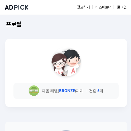
광고하기 |
비즈파트너 |
로그인
프로필
다음 레벨(
BRONZE
)까지
전환
5
개