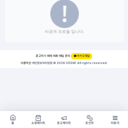
비공개 프로필 입니다.
광고하기
|
매체 제휴
|
메일 문의
|
카카오채널
이용약관
|
개인정보처리방침
|
© 2026 ODDM. All rights reserved.
쇼핑몰 구경하기
방문시 1G
홈
쇼핑메이트
광고메이트
포인트
더보기