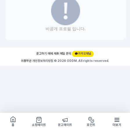
비공개 프로필 입니다.
광고하기
|
매체 제휴
|
메일 문의
|
카카오채널
이용약관
|
개인정보처리방침
|
© 2026 ODDM. All rights reserved.
쇼핑몰 구경하기
방문시 1G
홈
쇼핑메이트
광고메이트
포인트
더보기