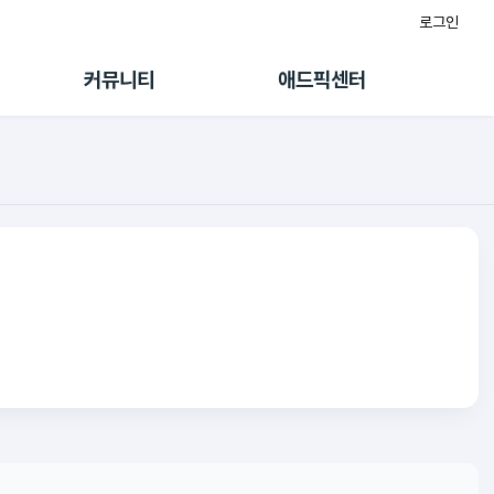
로그인
게시판
FAQ/문의
팸
이용정책
커뮤니티
애드픽센터
랭킹
멤버십 센터
퀘스트
광고툴/API
초대보너스
마이도메인
수익 Live
가이드북