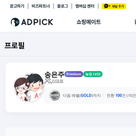
광고하기
비즈파트너
블로그
멤버십 센터
추천상품
제휴몰
쇼핑메이트
쇼핑 에이전트
BETA
쇼핑리포트
프로필
링크관리
마이숍
송은주
Premium
농장 LV22
라떼팸
다음 레벨(
GOLD
)까지
전환
100
건 (10