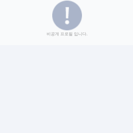
비공개 프로필 입니다.