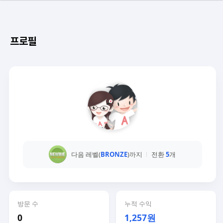
프로필
다음 레벨(
BRONZE
)까지
전환
5
개
방문 수
누적 수익
0
1,257원