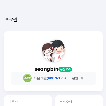
프로필
seongbin
농장 LV5
다음 레벨(
BRONZE
)까지
전환
5
개
방문 수
누적 수익