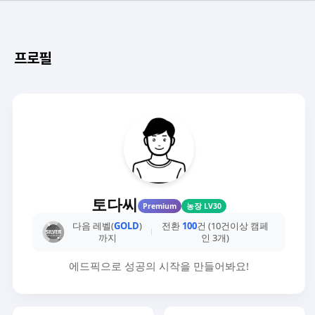
프로필
토다씨
Premium
농장 LV30
다음 레벨(
GOLD
)
전환
100
건 (10건이상 캠페
까지
인 3개)
에드픽으로 성공의 시작을 만들어봐요!