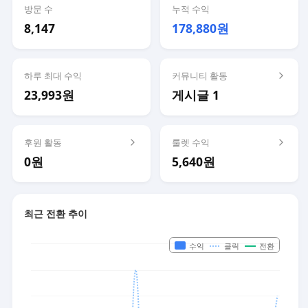
방문 수
누적 수익
8,147
178,880원
하루 최대 수익
커뮤니티 활동
23,993원
게시글 1
후원 활동
룰렛 수익
0원
5,640원
최근 전환 추이