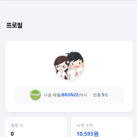
프로필
다음 레벨(
BRONZE
)까지
전환
5
개
방문 수
누적 수익
0
10,593원