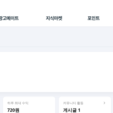
전체 캠페인
지식마켓
포인트샵
나의 캠페인
지식리포트
포인트 충전소
광고메이트
지식마켓
포인트
광고리포트
출석 룰렛
출금 신청
후원
이용내역
하루 최대 수익
커뮤니티 활동
720원
게시글 1