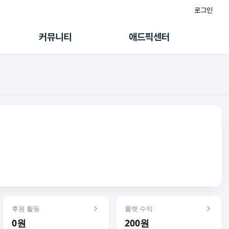
로그인
게시판
FAQ/문의
팸
이용정책
커뮤니티
애드픽센터
랭킹
멤버십 센터
퀘스트
광고툴/API
초대보너스
마이도메인
수익 Live
가이드북
후원 활동
룰렛 수익
0원
200원