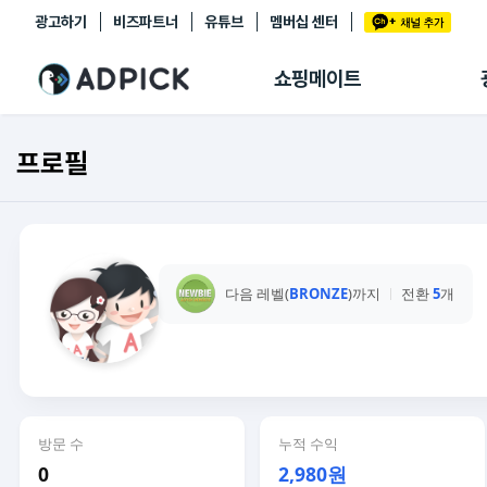
광고하기
비즈파트너
유튜브
멤버십 센터
추천상품
제휴몰
쇼핑메이트
쇼핑 에이전트
BETA
쇼핑리포트
프로필
링크관리
마이숍
다음 레벨(
BRONZE
)까지
전환
5
개
방문 수
누적 수익
0
2,980원