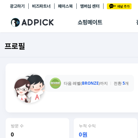
광고하기
비즈파트너
페이스북
멤버십 센터
추천상품
제휴몰
쇼핑메이트
쇼핑 에이전트
BETA
쇼핑리포트
프로필
링크관리
마이숍
다음 레벨(
BRONZE
)까지
전환
5
개
방문 수
누적 수익
0
0원