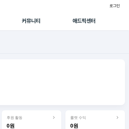
로그인
게시판
FAQ/문의
팸
이용정책
커뮤니티
애드픽센터
랭킹
멤버십 센터
퀘스트
광고툴/API
초대보너스
마이도메인
수익 Live
가이드북
후원 활동
룰렛 수익
0원
0원