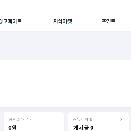
전체 캠페인
지식마켓
포인트샵
나의 캠페인
지식리포트
포인트 충전소
광고메이트
지식마켓
포인트
광고리포트
출석 룰렛
출금 신청
후원
이용내역
하루 최대 수익
커뮤니티 활동
0원
게시글 0