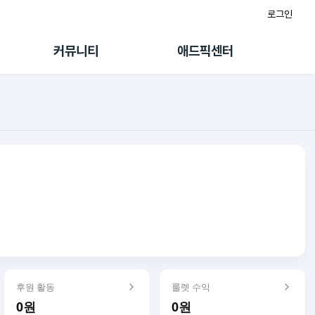
로그인
게시판
FAQ/문의
팸
이용정책
커뮤니티
애드픽센터
랭킹
멤버십 센터
퀘스트
광고툴/API
초대보너스
마이도메인
수익 Live
가이드북
후원 활동
룰렛 수익
0원
0원