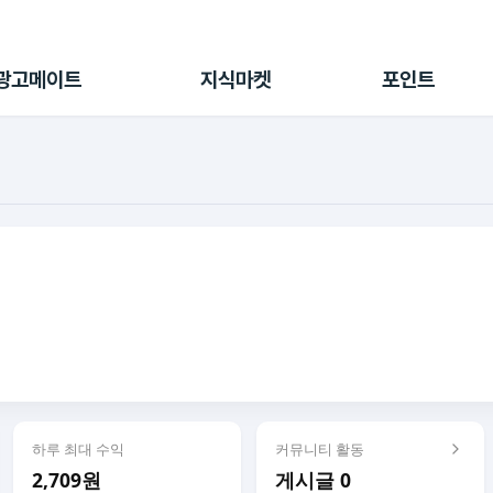
전체 캠페인
지식마켓
포인트샵
나의 캠페인
지식리포트
포인트 충전소
광고메이트
지식마켓
포인트
광고리포트
출석 룰렛
출금 신청
후원
이용내역
하루 최대 수익
커뮤니티 활동
2,709원
게시글 0