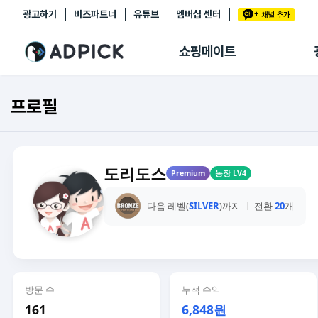
광고하기
비즈파트너
유튜브
멤버십 센터
추천상품
제휴몰
쇼핑메이트
쇼핑 에이전트
BETA
쇼핑리포트
프로필
링크관리
마이숍
도리도스
Premium
농장 LV4
다음 레벨(
SILVER
)까지
전환
20
개
방문 수
누적 수익
161
6,848원