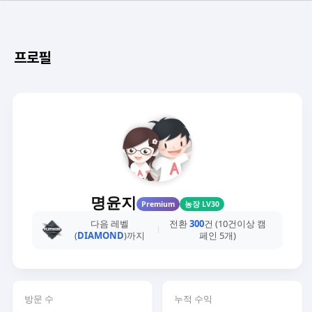
프로필
명윤지
Premium
농장 LV30
다음 레벨
전환
300
건 (10건이상 캠
(
DIAMOND
)까지
페인 5개)
방문 수
누적 수익