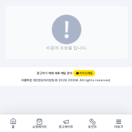
비공개 프로필 입니다.
광고하기
|
매체 제휴
|
메일 문의
|
카카오채널
이용약관
|
개인정보처리방침
|
© 2026 ODDM. All rights reserved.
쇼핑몰 구경하기
방문시 1G
홈
쇼핑메이트
광고메이트
포인트
더보기