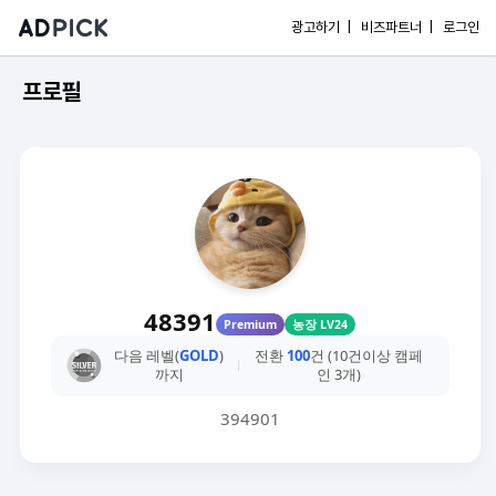
광고하기 |
비즈파트너 |
로그인
프로필
48391
Premium
농장 LV24
다음 레벨(
GOLD
)
전환
100
건 (10건이상 캠페
까지
인 3개)
394901