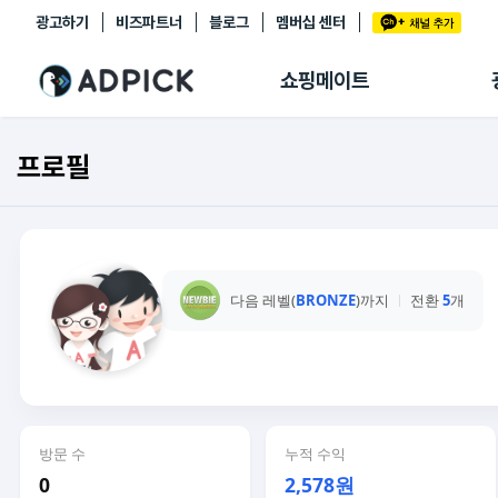
광고하기
비즈파트너
블로그
멤버십 센터
추천상품
제휴몰
쇼핑메이트
쇼핑 에이전트
BETA
쇼핑리포트
프로필
링크관리
마이숍
다음 레벨(
BRONZE
)까지
전환
5
개
방문 수
누적 수익
0
2,578원