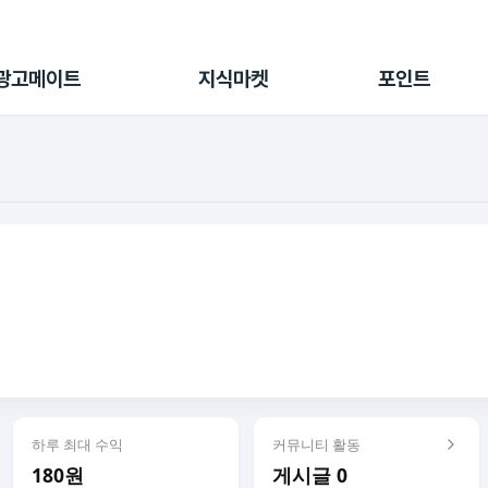
전체 캠페인
지식마켓
포인트샵
나의 캠페인
지식리포트
포인트 충전소
광고메이트
지식마켓
포인트
광고리포트
출석 룰렛
출금 신청
후원
이용내역
하루 최대 수익
커뮤니티 활동
180원
게시글 0