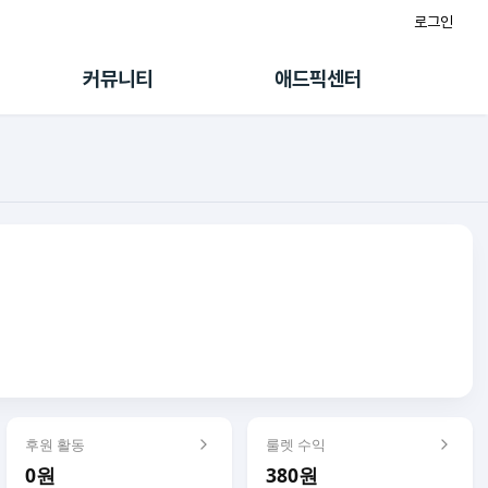
로그인
게시판
FAQ/문의
팸
이용정책
커뮤니티
애드픽센터
랭킹
멤버십 센터
퀘스트
광고툴/API
초대보너스
마이도메인
수익 Live
가이드북
후원 활동
룰렛 수익
0원
380원