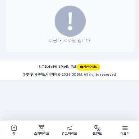
비공개 프로필 입니다.
광고하기
|
매체 제휴
|
메일 문의
|
카카오채널
이용약관
|
개인정보처리방침
|
© 2026 ODDM. All rights reserved.
쇼핑몰 구경하기
방문시 1G
홈
쇼핑메이트
광고메이트
포인트
더보기