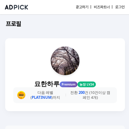
광고하기 |
비즈파트너 |
로그인
프로필
묘한하루
Premium
농장 LV24
다음 레벨
전환
200
건 (10건이상 캠
(
PLATINUM
)까지
페인 4개)