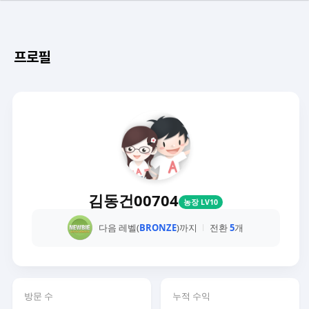
프로필
김동건00704
농장 LV10
다음 레벨(
BRONZE
)까지
전환
5
개
방문 수
누적 수익