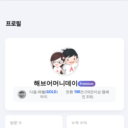
프로필
해브어머니데이
Premium
다음 레벨(
GOLD
)
전환
100
건 (10건이상 캠페
까지
인 3개)
방문 수
누적 수익