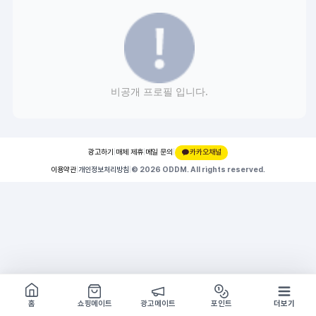
비공개 프로필 입니다.
광고하기
|
매체 제휴
|
메일 문의
|
카카오채널
이용약관
|
개인정보처리방침
|
© 2026 ODDM. All rights reserved.
쇼핑몰 구경하기
방문시 1G
홈
쇼핑메이트
광고메이트
포인트
더보기