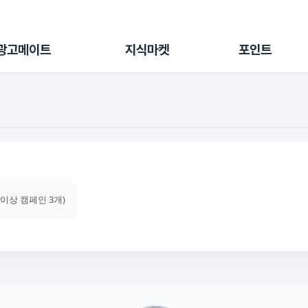
전체 캠페인
지식마켓
포인트샵
나의 캠페인
지식리포트
포인트 충전소
광고메이트
지식마켓
포인트
광고리포트
출석 룰렛
출금 신청
후원
이용내역
건이상 캠페인 3개)