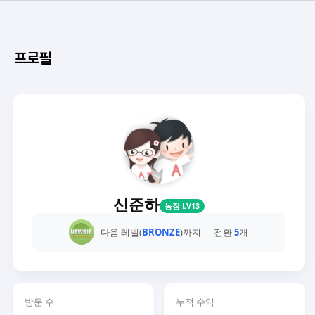
프로필
신준하
농장 LV13
다음 레벨(
BRONZE
)까지
전환
5
개
방문 수
누적 수익