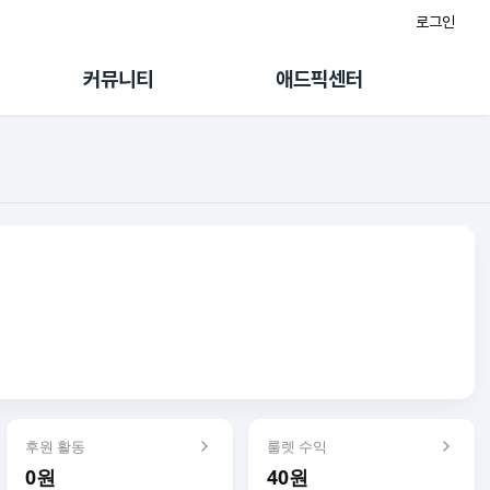
로그인
게시판
FAQ/문의
팸
이용정책
커뮤니티
애드픽센터
랭킹
멤버십 센터
퀘스트
광고툴/API
초대보너스
마이도메인
수익 Live
가이드북
후원 활동
룰렛 수익
0원
40원