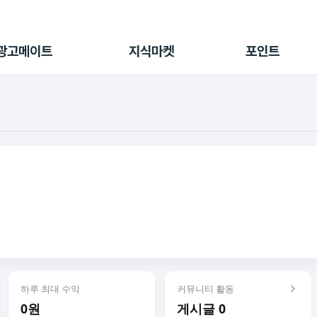
전체 캠페인
지식마켓
포인트샵
나의 캠페인
지식리포트
포인트 충전소
광고메이트
지식마켓
포인트
광고리포트
출석 룰렛
출금 신청
후원
이용내역
하루 최대 수익
커뮤니티 활동
0원
게시글 0