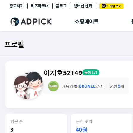
광고하기
비즈파트너
블로그
멤버십 센터
추천상품
제휴몰
쇼핑메이트
쇼핑 에이전트
BETA
쇼핑리포트
프로필
링크관리
마이숍
이지호52149
농장 LV1
다음 레벨(
BRONZE
)까지
전환
5
개
방문 수
누적 수익
3
40원