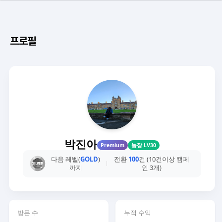
프로필
박진아
Premium
농장 LV30
다음 레벨(
GOLD
)
전환
100
건 (10건이상 캠페
까지
인 3개)
방문 수
누적 수익