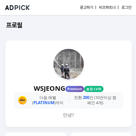
광고하기 |
비즈파트너 |
로그인
프로필
WSJEONG
Premium
농장 LV35
다음 레벨
전환
200
건 (10건이상 캠
(
PLATINUM
)까지
페인 4개)
안녕?