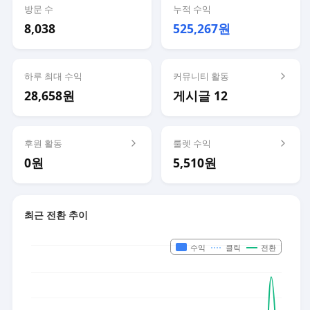
방문 수
누적 수익
8,038
525,267원
하루 최대 수익
커뮤니티 활동
28,658원
게시글 12
후원 활동
룰렛 수익
0원
5,510원
최근 전환 추이