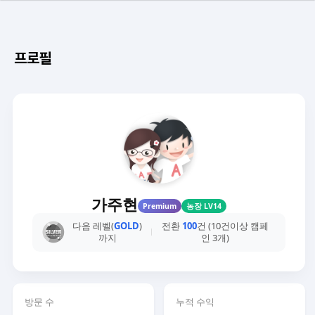
프로필
가주현
Premium
농장 LV14
다음 레벨(
GOLD
)
전환
100
건 (10건이상 캠페
까지
인 3개)
방문 수
누적 수익