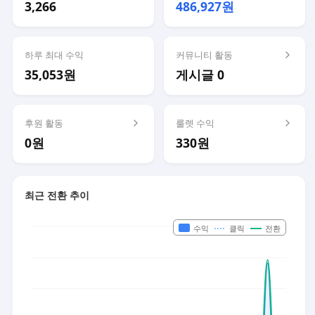
3,266
486,927원
하루 최대 수익
커뮤니티 활동
35,053원
게시글 0
후원 활동
룰렛 수익
0원
330원
최근 전환 추이