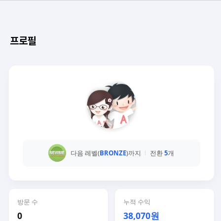
프로필
다음 레벨(
BRONZE
)까지
전환
5
개
방문 수
누적 수익
0
38,070원