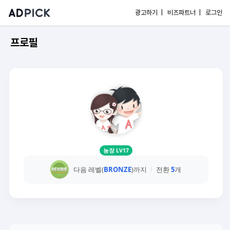
광고하기 |
비즈파트너 |
로그인
프로필
농장 LV17
다음 레벨(
BRONZE
)까지
전환
5
개