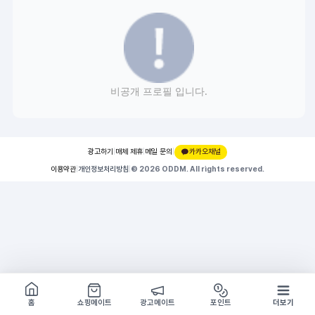
비공개 프로필 입니다.
광고하기
|
매체 제휴
|
메일 문의
|
카카오채널
이용약관
|
개인정보처리방침
|
© 2026 ODDM. All rights reserved.
쇼핑몰 구경하기
방문시 1G
홈
쇼핑메이트
광고메이트
포인트
더보기