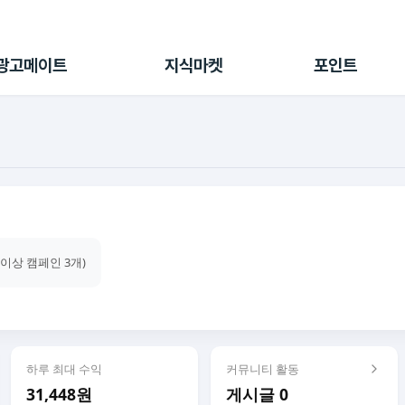
전체 캠페인
지식마켓
포인트샵
나의 캠페인
지식리포트
포인트 충전소
광고메이트
지식마켓
포인트
광고리포트
출석 룰렛
출금 신청
후원
이용내역
건이상 캠페인 3개)
하루 최대 수익
커뮤니티 활동
31,448원
게시글 0