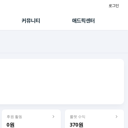
로그인
게시판
FAQ/문의
팸
이용정책
커뮤니티
애드픽센터
랭킹
멤버십 센터
퀘스트
광고툴/API
초대보너스
마이도메인
수익 Live
가이드북
후원 활동
룰렛 수익
0원
370원