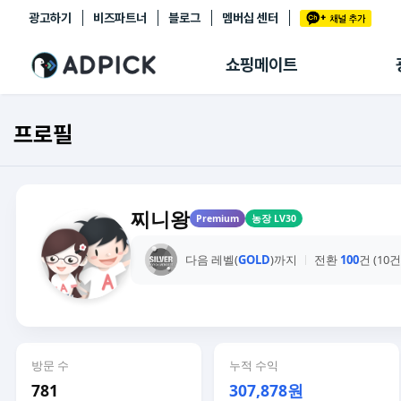
광고하기
비즈파트너
블로그
멤버십 센터
추천상품
제휴몰
쇼핑메이트
쇼핑 에이전트
BETA
쇼핑리포트
프로필
링크관리
마이숍
찌니왕
Premium
농장 LV30
다음 레벨(
GOLD
)까지
전환
100
건 (10
방문 수
누적 수익
781
307,878원