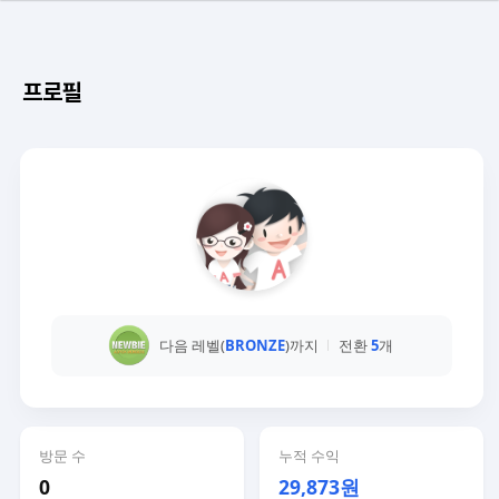
프로필
다음 레벨(
BRONZE
)까지
전환
5
개
방문 수
누적 수익
0
29,873원