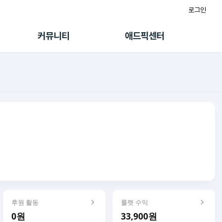
로그인
게시판
FAQ/문의
팸
이용정책
커뮤니티
애드픽센터
랭킹
멤버십 센터
퀘스트
광고툴/API
초대보너스
마이도메인
수익 Live
가이드북
후원 활동
룰렛 수익
0원
33,900원