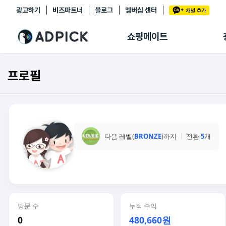
광고하기
비즈파트너
블로그
멤버십 센터
추천상품
제휴몰
쇼핑메이트
쇼핑 에이전트
BETA
쇼핑리포트
프로필
링크관리
마이숍
다음 레벨(
BRONZE
)까지
전환
5
개
방문 수
누적 수익
0
480,660원