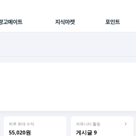
전체 캠페인
지식마켓
포인트샵
나의 캠페인
지식리포트
포인트 충전소
광고메이트
지식마켓
포인트
광고리포트
출석 룰렛
출금 신청
후원
이용내역
하루 최대 수익
커뮤니티 활동
55,020원
게시글 9