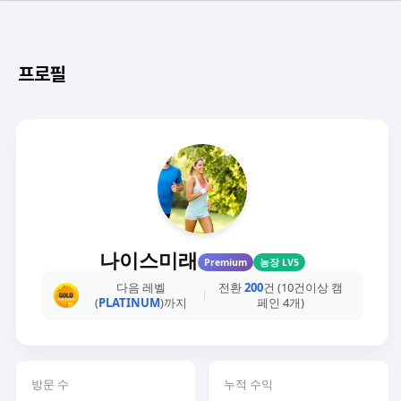
프로필
나이스미래
Premium
농장 LV5
다음 레벨
전환
200
건 (10건이상 캠
(
PLATINUM
)까지
페인 4개)
방문 수
누적 수익