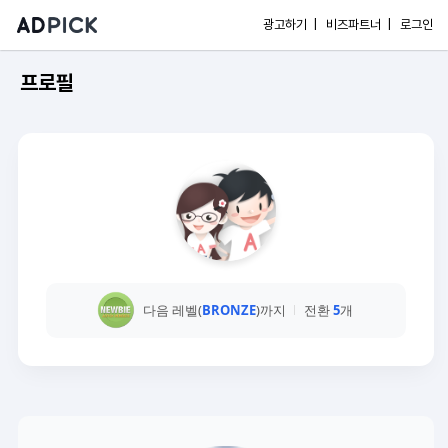
광고하기 |
비즈파트너 |
로그인
프로필
다음 레벨(
BRONZE
)까지
전환
5
개