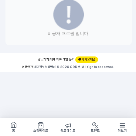
비공개 프로필 입니다.
광고하기
|
매체 제휴
|
메일 문의
|
카카오채널
이용약관
|
개인정보처리방침
|
© 2026 ODDM. All rights reserved.
쇼핑몰 구경하기
방문시 1G
홈
쇼핑메이트
광고메이트
포인트
더보기