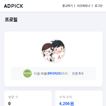
광고하기 |
비즈파트너 |
로그인
프로필
다음 레벨(
BRONZE
)까지
전환
5
개
방문 수
누적 수익
0
4,206원