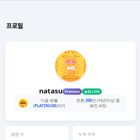
프로필
natasu
Premium
농장 LV35
다음 레벨
전환
200
건 (10건이상 캠
(
PLATINUM
)까지
페인 4개)
방문 수
누적 수익