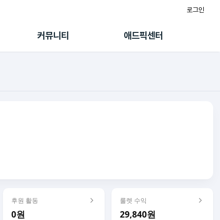
로그인
게시판
FAQ/문의
팸
이용정책
커뮤니티
애드픽센터
랭킹
멤버십 센터
퀘스트
광고툴/API
초대보너스
마이도메인
수익 Live
가이드북
후원 활동
룰렛 수익
0원
29,840원