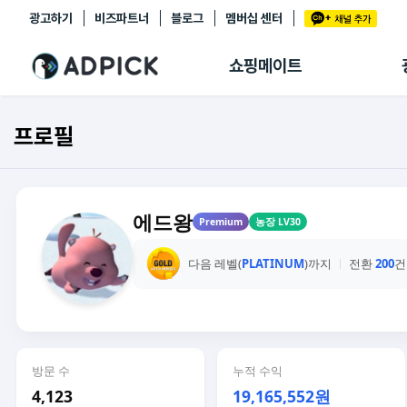
광고하기
비즈파트너
블로그
멤버십 센터
추천상품
제휴몰
쇼핑메이트
쇼핑 에이전트
BETA
쇼핑리포트
프로필
링크관리
마이숍
에드왕
Premium
농장 LV30
다음 레벨(
PLATINUM
)까지
전환
200
건
방문 수
누적 수익
4,123
19,165,552원