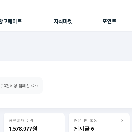
전체 캠페인
지식마켓
포인트샵
나의 캠페인
지식리포트
포인트 충전소
광고메이트
지식마켓
포인트
광고리포트
출석 룰렛
출금 신청
후원
이용내역
 (10건이상 캠페인 4개)
하루 최대 수익
커뮤니티 활동
1,578,077원
게시글 6