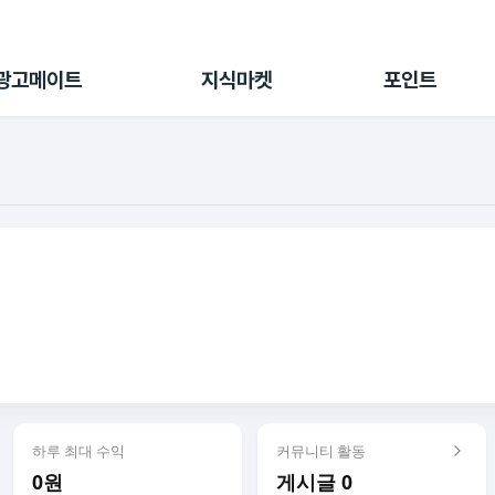
전체 캠페인
지식마켓
포인트샵
나의 캠페인
지식리포트
포인트 충전소
광고메이트
지식마켓
포인트
광고리포트
출석 룰렛
출금 신청
후원
이용내역
하루 최대 수익
커뮤니티 활동
0원
게시글 0