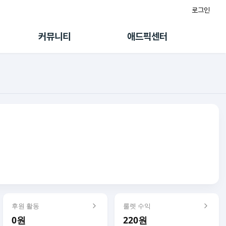
로그인
게시판
FAQ/문의
팸
이용정책
커뮤니티
애드픽센터
랭킹
멤버십 센터
퀘스트
광고툴/API
초대보너스
마이도메인
수익 Live
가이드북
후원 활동
룰렛 수익
0원
220원