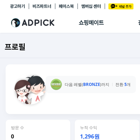
광고하기
비즈파트너
페이스북
멤버십 센터
추천상품
제휴몰
쇼핑메이트
쇼핑 에이전트
BETA
쇼핑리포트
프로필
링크관리
마이숍
다음 레벨(
BRONZE
)까지
전환
5
개
방문 수
누적 수익
0
1,296원