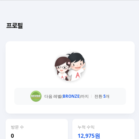
프로필
다음 레벨(
BRONZE
)까지
전환
5
개
방문 수
누적 수익
0
12,975원