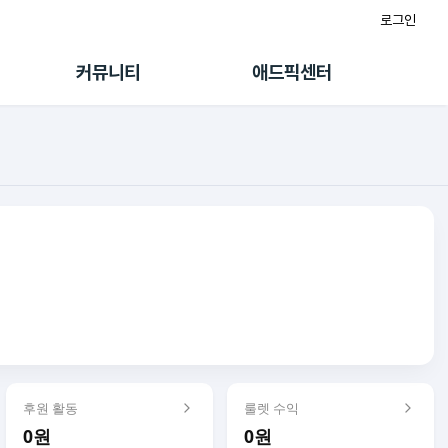
로그인
게시판
FAQ/문의
팸
이용정책
커뮤니티
애드픽센터
랭킹
멤버십 센터
퀘스트
광고툴/API
초대보너스
마이도메인
수익 Live
가이드북
후원 활동
룰렛 수익
0원
0원