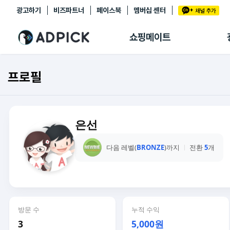
광고하기
비즈파트너
페이스북
멤버십 센터
추천상품
제휴몰
쇼핑메이트
쇼핑 에이전트
BETA
쇼핑리포트
프로필
링크관리
마이숍
은선
다음 레벨(
BRONZE
)까지
전환
5
개
방문 수
누적 수익
3
5,000원