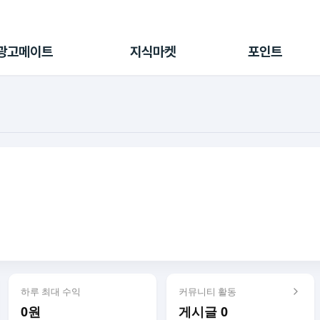
전체 캠페인
지식마켓
포인트샵
나의 캠페인
지식리포트
포인트 충전소
광고메이트
지식마켓
포인트
광고리포트
출석 룰렛
출금 신청
후원
이용내역
하루 최대 수익
커뮤니티 활동
0원
게시글 0