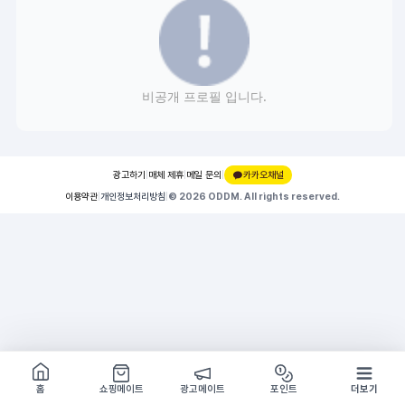
비공개 프로필 입니다.
광고하기
|
매체 제휴
|
메일 문의
|
카카오채널
이용약관
|
개인정보처리방침
|
© 2026 ODDM. All rights reserved.
쇼핑몰 구경하기
방문시 1G
홈
쇼핑메이트
광고메이트
포인트
더보기