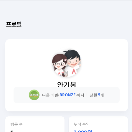
프로필
안기봉
다음 레벨(
BRONZE
)까지
전환
5
개
방문 수
누적 수익