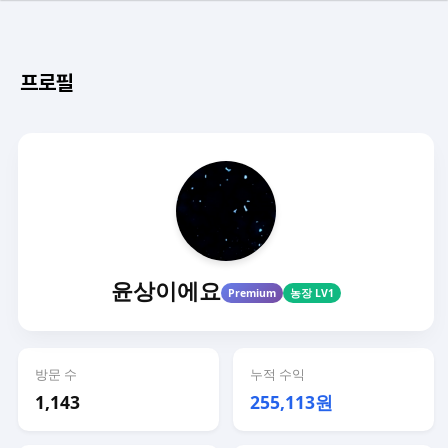
프로필
윤상이에요
Premium
농장 LV1
방문 수
누적 수익
1,143
255,113원