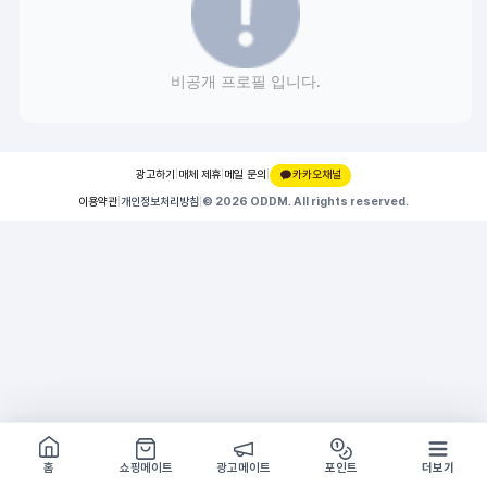
비공개 프로필 입니다.
광고하기
|
매체 제휴
|
메일 문의
|
카카오채널
이용약관
|
개인정보처리방침
|
© 2026 ODDM. All rights reserved.
쇼핑몰 구경하기
방문시 1G
홈
쇼핑메이트
광고메이트
포인트
더보기