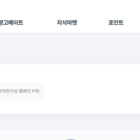
전체 캠페인
지식마켓
포인트샵
나의 캠페인
지식리포트
포인트 충전소
광고메이트
지식마켓
포인트
광고리포트
출석 룰렛
출금 신청
후원
이용내역
 (10건이상 캠페인 5개)