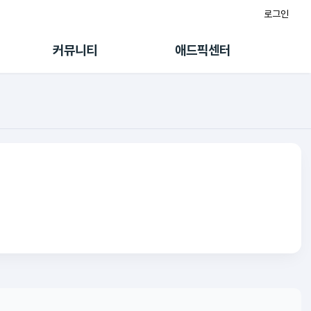
로그인
게시판
FAQ/문의
팸
이용정책
커뮤니티
애드픽센터
랭킹
멤버십 센터
퀘스트
광고툴/API
초대보너스
마이도메인
수익 Live
가이드북