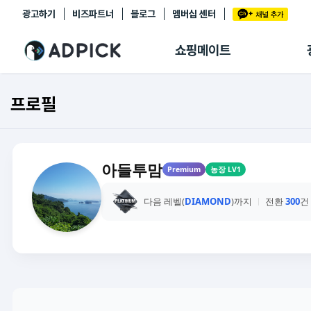
광고하기
비즈파트너
블로그
멤버십 센터
추천상품
제휴몰
쇼핑메이트
쇼핑 에이전트
BETA
쇼핑리포트
프로필
링크관리
마이숍
아들투맘
Premium
농장 LV1
다음 레벨(
DIAMOND
)까지
전환
300
건