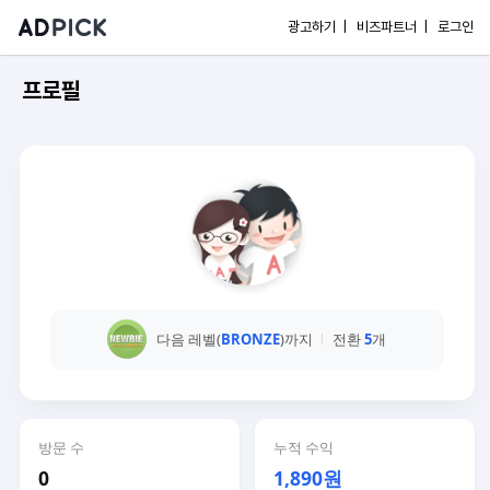
광고하기 |
비즈파트너 |
로그인
프로필
다음 레벨(
BRONZE
)까지
전환
5
개
방문 수
누적 수익
0
1,890원