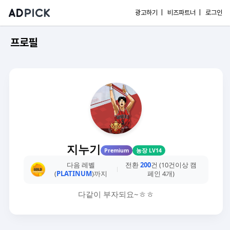
광고하기 |
비즈파트너 |
로그인
프로필
지누기
Premium
농장 LV14
다음 레벨
전환
200
건 (10건이상 캠
(
PLATINUM
)까지
페인 4개)
다같이 부자되요~ㅎㅎ