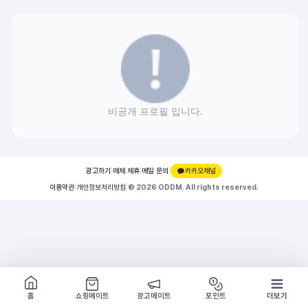
비공개 프로필 입니다.
광고하기
|
매체 제휴
|
메일 문의
|
카카오채널
이용약관
|
개인정보처리방침
|
© 2026 ODDM. All rights reserved.
쇼핑몰 구경하기
방문시 1G
홈
쇼핑메이트
광고메이트
포인트
더보기