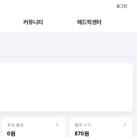
로그인
게시판
FAQ/문의
팸
이용정책
커뮤니티
애드픽센터
랭킹
멤버십 센터
퀘스트
광고툴/API
초대보너스
마이도메인
수익 Live
가이드북
후원 활동
룰렛 수익
0원
870원