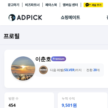
광고하기
비즈파트너
페이스북
멤버십 센터
추천상품
제휴몰
쇼핑메이트
쇼핑 에이전트
BETA
쇼핑리포트
프로필
링크관리
마이숍
이춘호
Premium
다음 레벨(
SILVER
)까지
전환
20
개
방문 수
누적 수익
454
9,501원