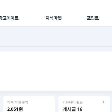
전체 캠페인
지식마켓
포인트샵
나의 캠페인
지식리포트
포인트 충전소
광고메이트
지식마켓
포인트
광고리포트
출석 룰렛
출금 신청
후원
이용내역
하루 최대 수익
커뮤니티 활동
2,051원
게시글 16