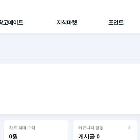
전체 캠페인
지식마켓
포인트샵
나의 캠페인
지식리포트
포인트 충전소
광고메이트
지식마켓
포인트
광고리포트
출석 룰렛
출금 신청
후원
이용내역
하루 최대 수익
커뮤니티 활동
0원
게시글 0