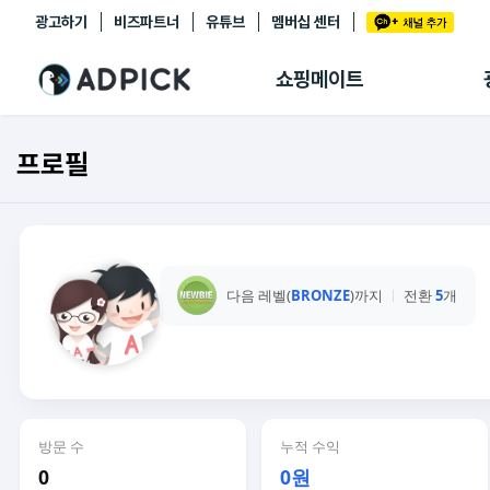
광고하기
비즈파트너
유튜브
멤버십 센터
추천상품
제휴몰
쇼핑메이트
쇼핑 에이전트
BETA
쇼핑리포트
프로필
링크관리
마이숍
다음 레벨(
BRONZE
)까지
전환
5
개
방문 수
누적 수익
0
0원