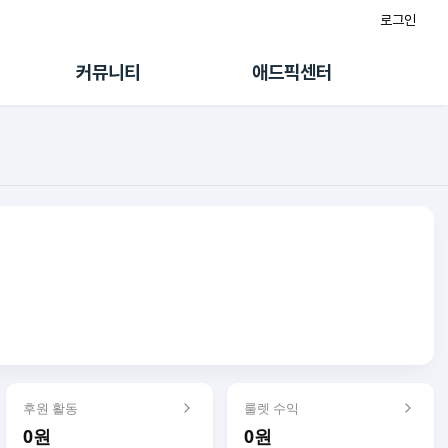
로그인
게시판
FAQ/문의
팸
이용정책
커뮤니티
애드픽센터
랭킹
멤버십 센터
퀘스트
광고툴/API
초대보너스
마이도메인
수익 Live
가이드북
후원 활동
룰렛 수익
0원
0원