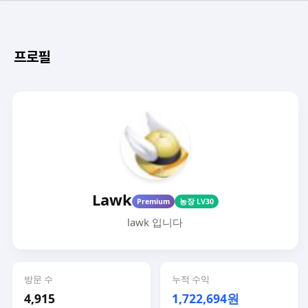
프로필
Lawk
Premium
농장 LV30
lawk 입니다
방문 수
누적 수익
4,915
1,722,694원