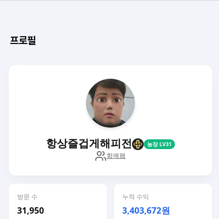
프로필
항상즐겁게해피전
농장 LV31
함께팸
방문 수
누적 수익
31,950
3,403,672원